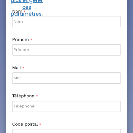
plus et gérer
ces
Nom
*
paramètres
.
Prénom
*
Mail
*
Téléphone
*
Code postal
*