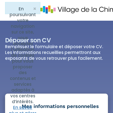
Accueil
×
En
Close
Dépose ton CV
poursuivant
votre
navigation
sur ce site,
vous
Déposer son CV
acceptez
Remplissez le formulaire et déposer votre CV.
l’utilisation
Les informations recueillies permettront aux
de cookies
exposants de vous retrouver plus facilement.
pour vous
proposer
des
contenus et
services
adaptés à
vos centres
d’intérêts.
Mes informations personnelles
En savoir