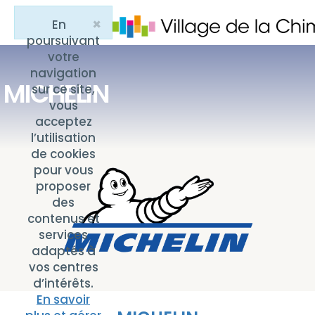
×
En
Close
poursuivant
votre
navigation
MICHELIN
sur ce site,
vous
acceptez
l’utilisation
de cookies
pour vous
proposer
des
contenus et
services
adaptés à
vos centres
d’intérêts.
En savoir