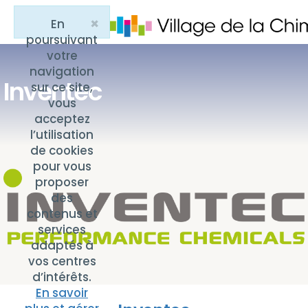
×
En
Close
poursuivant
votre
navigation
Inventec
sur ce site,
vous
acceptez
l’utilisation
de cookies
pour vous
proposer
des
contenus et
services
adaptés à
vos centres
d’intérêts.
En savoir