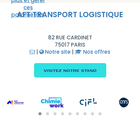
plus et gérer
ces
AFT TRANSPORT LOGISTIQUE
paramètres
.
82 RUE CARDINET
75017 PARIS
|
Notre site
|
Nos offres
VISITEZ NOTRE STAND