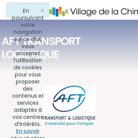
×
En
Close
poursuivant
votre
navigation
AFT TRANSPORT
sur ce site,
vous
LOGISTIQUE
acceptez
l’utilisation
de cookies
pour vous
proposer
des
contenus et
services
adaptés à
vos centres
d’intérêts.
En savoir