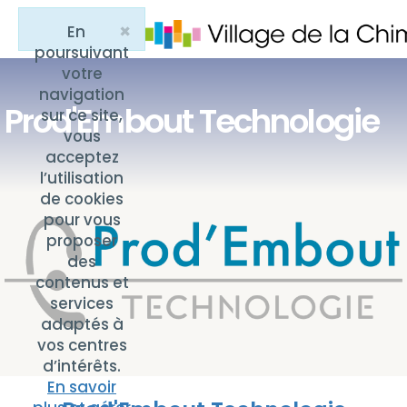
×
En
Close
poursuivant
votre
navigation
Prod'Embout Technologie
sur ce site,
vous
acceptez
l’utilisation
de cookies
pour vous
proposer
des
contenus et
services
adaptés à
vos centres
d’intérêts.
En savoir