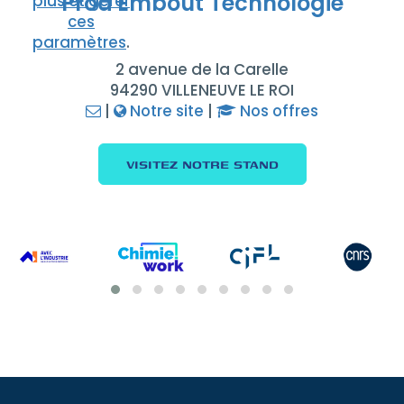
Prod'Embout Technologie
plus et gérer
ces
paramètres
.
2 avenue de la Carelle
94290 VILLENEUVE LE ROI
|
Notre site
|
Nos offres
VISITEZ NOTRE STAND