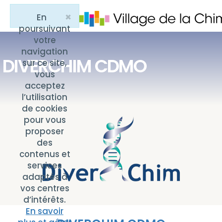
×
En
Close
poursuivant
votre
navigation
DIVERCHIM CDMO
sur ce site,
vous
acceptez
l’utilisation
de cookies
pour vous
proposer
des
contenus et
services
adaptés à
vos centres
d’intérêts.
En savoir