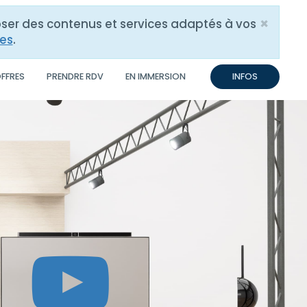
×
poser des contenus et services adaptés à vos
Close
res
.
OFFRES
PRENDRE RDV
EN IMMERSION
INFOS